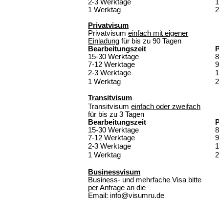
2-3 Werktage
1
1 Werktag
2
Privatvisum
Privatvisum
einfach mit eigener
Einladung
für bis zu 90 Tagen
Bearbeitungszeit
P
15-30 Werktage
8
7-12 Werktage
9
2-3 Werktage
1
1 Werktag
2
Transitvisum
Transitvisum
einfach oder zweifach
für bis zu 3 Tagen
Bearbeitungszeit
P
15-30 Werktage
8
7-12 Werktage
9
2-3 Werktage
1
1 Werktag
2
Businessvisum
Business- und mehrfache Visa bitte
per
Anfrage an die
Email: info@visumru.de